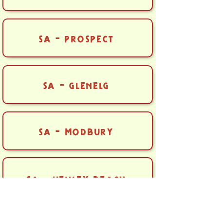
sa - prospect
sa - glenelg
sa - modbury
sa - henley beach